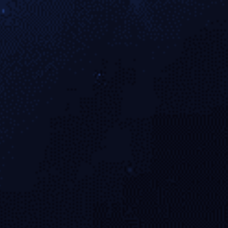
到出色防守，再到团队协作及掌
是广大球迷心声共鸣之处，让
金共同书写新的历史篇章！他
勇敢追梦！