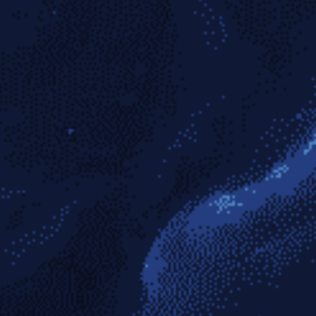
等核心球员之间展现出了极佳的默契。他们之间频繁进行挡拆配
过这样的合作，掘金队形成了一套流畅高效的进攻体系，让整个
并不只是追求个人数据，他始终关注团队利益。在场上，他积极
这种团队精神使得掘金在面对困难局面时，总能找到解决方案。
年轻球员而言，戈登无疑是一位优秀榜样。他愿意分享经验与技
荣誉感和责任感，使得掘金队在总决赛中展现出更强大的战斗力
奏
戈登具备良好的心理素质。在压力巨大的总决赛环境下，他能够
还是阵地战，他都能根据实际情况做出适当调整，以保持球队最
顿往往会主动承担起组织任务，通过合理调度让每位队员充分发
也增强了大家对于胜利目标的一致信念。
时候，他用冷静而精准的判断力帮助球队稳住优势。在这样的高