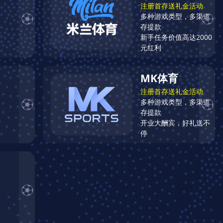
的精彩瞬间吗