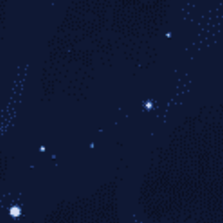
出了极强的比赛阅读能力。他能够迅速判断场上形势，并根据对
的表现更加亮眼，也帮助掘金队稳住了胜局。
力
登在防守端同样令人印象深刻。他以强壮的体格和敏捷的脚步，
他成功限制了对手核心球员的发展空间，有效降低了他们的得分
过严密盯防迫使对方失误，这一策略不仅提升了团队士气，也为
，多次完成抢断和封盖，为球队注入了一股强大的动力。
契的配合也显现出其防守智慧。通过合理地轮转和协防，戈登帮
型防守让他成为球队不可或缺的一环。
重要性