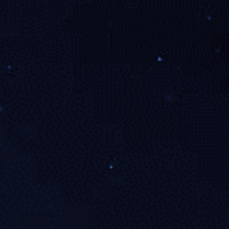
下一篇
斯基拉透露雷吉隆加盟迈阿密已近