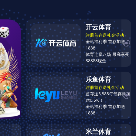
App
公司
体育
注册入口
简介
动态
便捷
、高清视频、 实时比分与