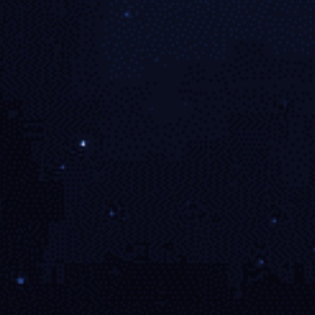
本文将围绕开拓者媒体人对杨瀚森替补
2026-06-18
萨里感谢4万球迷现场助威球队
在最近的一场比赛中，球队的主教练萨
2026-08-01
九游娱乐
九游娱乐官方网站【官网认证:手机
广
版、app下载、登录入口、官方网
广场1
站、网页版、平台、网址、地址、注
s
册、娱乐】，九游娱乐(中国)官方网站
app.
欢迎大家选择真正的官方通道，同时
我们提供全天候7x24小时在线服务，